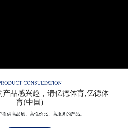
PRODUCT CONSULTATION
的产品感兴趣，请亿德体育,亿德体
育(中国)
户提供高品质、高性价比、高服务的产品。