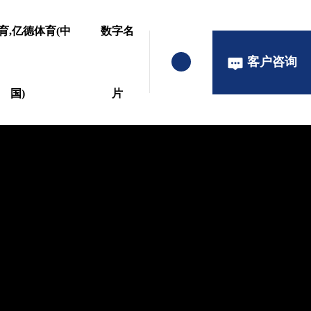
育,亿德体育(中
数字名
客户咨询
国)
片