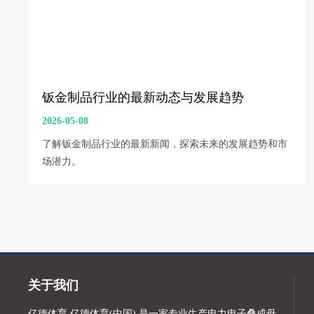
钣金制品行业的最新动态与发展趋势
2026-05-08
了解钣金制品行业的最新新闻，探索未来的发展趋势和市
场潜力。
关于我们
亿德体育,亿德体育(中国) 是一家专业生产电力电子叠成母