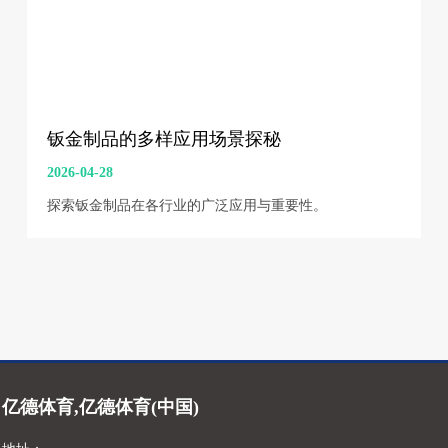
钣金制品的多样应用场景探秘
2026-04-28
探索钣金制品在各行业的广泛应用与重要性。
亿德体育,亿德体育(中国)