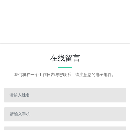
在线留言
我们将在一个工作日内与您联系。请注意您的电子邮件。