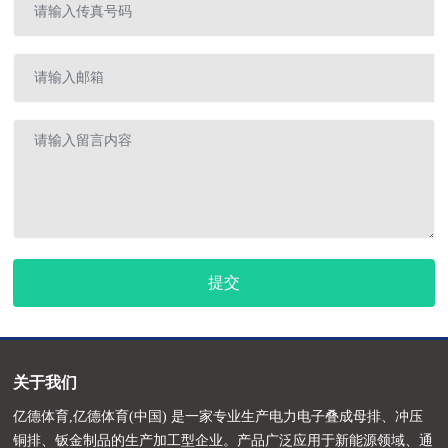
提交
关于我们
亿德体育,亿德体育(中国) 是一家专业生产电力电子叠成母排、冲压
铜排、钣金制品的生产加工型企业。产品广泛应用于新能源领域、通