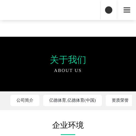
亿德体育,亿德体育(中国)
关于我们
ABOUT US
公司简介
亿德体育,亿德体育(中国)
资质荣誉
企业环境