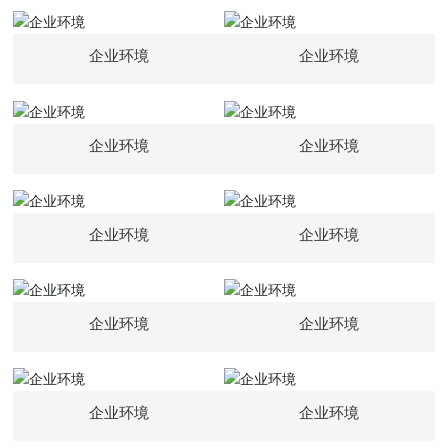
企业环境
企业环境
企业环境
企业环境
企业环境
企业环境
企业环境
企业环境
企业环境
企业环境