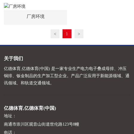
厂房环境
<
1
>
关于我们
亿德体育,亿德体育(中国) 是一家专业生产电力电子叠成母排、冲压
铜排、钣金制品的生产加工型企业。产品广泛应用于新能源领域、通
讯领域、和轨道交通领域。
亿德体育,亿德体育(中国)
地址：
南通市崇川区观音山街道世伦路123号8幢
电话：