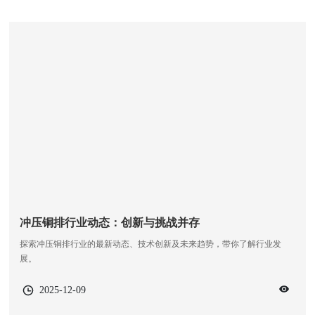
冲压铜排行业动态：创新与挑战并存
探索冲压铜排行业的最新动态、技术创新及未来趋势，带你了解行业发
展。
2025-12-09