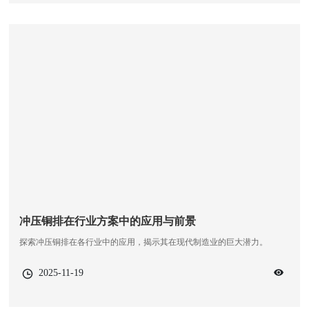
冲压铜排在行业方案中的应用与前景
探索冲压铜排在各行业中的应用，揭示其在现代制造业的巨大潜力。
2025-11-19