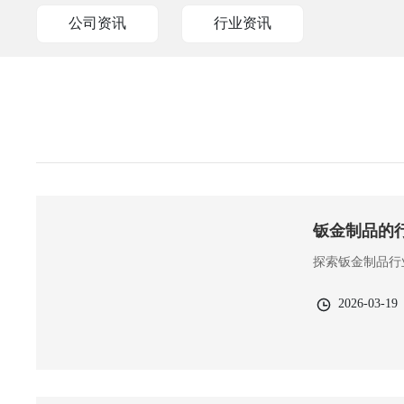
公司资讯
行业资讯
钣金制品的
探索钣金制品行
2026-03-19