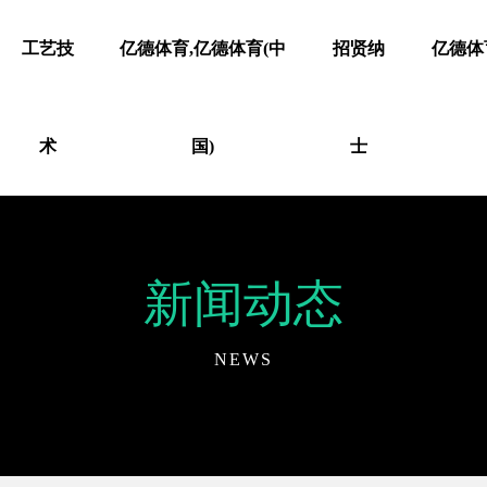
工艺技
亿德体育,亿德体育(中
招贤纳
亿德体
术
国)
士
新闻动态
NEWS