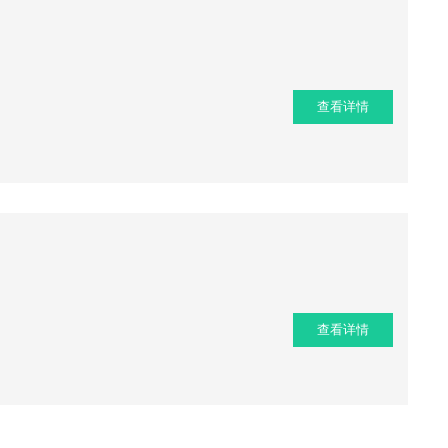
查看详情
查看详情