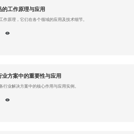
品的工作原理与应用
工作原理，它们在各个领域的应用及技术细节。
行业方案中的重要性与应用
各行业解决方案中的核心作用与应用实例。