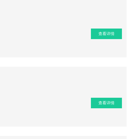
查看详情
查看详情