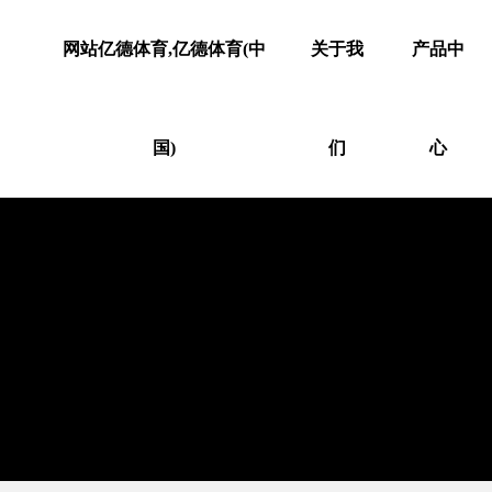
亿德体育,亿德体育(中国)
网站亿德体育,亿德体育(中
关于我
产品中
国)
们
心