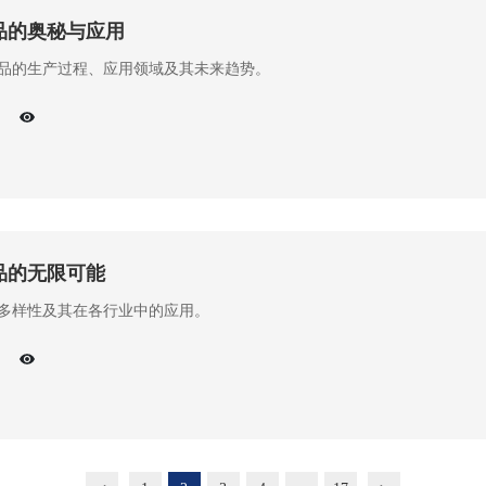
品的奥秘与应用
品的生产过程、应用领域及其未来趋势。
品的无限可能
多样性及其在各行业中的应用。