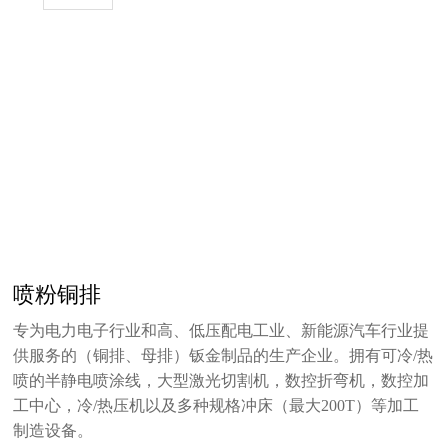
喷粉铜排
专为电力电子行业和高、低压配电工业、新能源汽车行业提
供服务的（铜排、母排）钣金制品的生产企业。拥有可冷/热
喷的半静电喷涂线，大型激光切割机，数控折弯机，数控加
工中心，冷/热压机以及多种规格冲床（最大200T）等加工
制造设备。