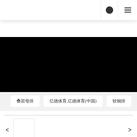
亿德体育,亿德体育(中国)
叠层母排
亿德体育,亿德体育(中国)
软铜排