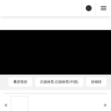
亿德体育,亿德体育(中国)
叠层母排
亿德体育,亿德体育(中国)
软铜排