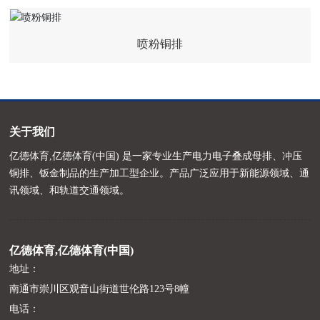
喷粉铜排
关于我们
亿德体育,亿德体育(中国) 是一家专业生产电力电子叠成母排、冲压
铜排、钣金制品的生产加工型企业。产品广泛应用于新能源领域、通
讯领域、和轨道交通领域。
亿德体育,亿德体育(中国)
地址：
南通市崇川区观音山街道世伦路123号8幢
电话：