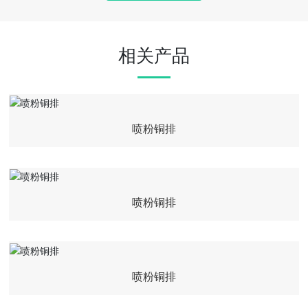
相关产品
喷粉铜排
喷粉铜排
喷粉铜排