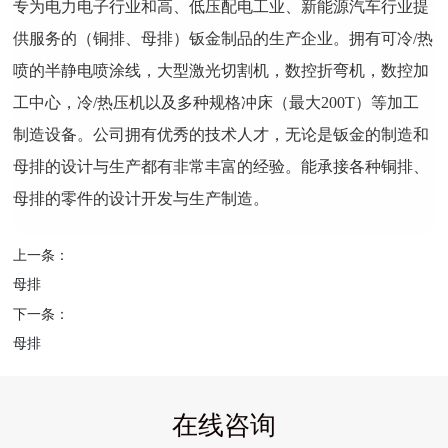
专为电力电子行业和高、低压配电工业、新能源汽车行业提
供服务的（铜排、母排）钣金制品的生产企业。拥有可冷/热
喷的半静电喷涂线，大型激光切割机，数控折弯机，数控加
工中心，冷/热压机以及多种规格冲床（最大200T）等加工
制造设备。公司拥有优秀的技术人才，无论是钣金的制造和
母排的设计与生产都有非常丰富的经验。能承接各种铜排、
母排的零件的设计开发与生产制造。
上一条：
母排
下一条：
母排
在线咨询