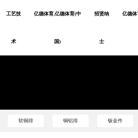
工艺技
亿德体育,亿德体育(中
招贤纳
亿德体
术
国)
士
软铜排
铜铝排
钣金件