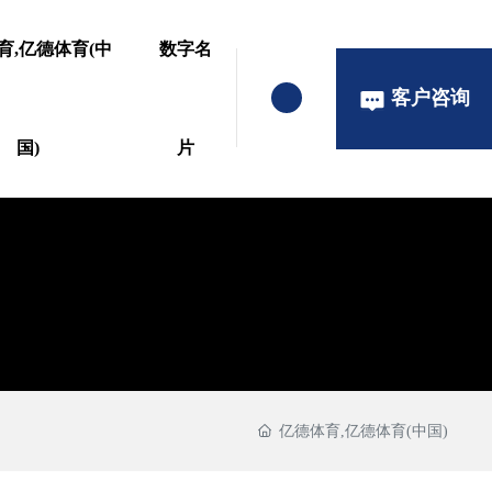
育,亿德体育(中
数字名
客户咨询
国)
片
亿德体育,亿德体育(中国)