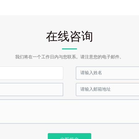
在线咨询
我们将在一个工作日内与您联系。请注意您的电子邮件。