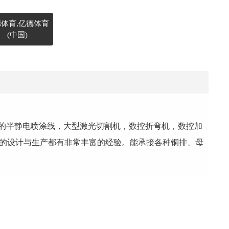
体育,亿德体育
(中国)
喷的半静电喷涂线，大型激光切割机，数控折弯机，数控加
排的设计与生产都有非常丰富的经验。能承接各种铜排、母