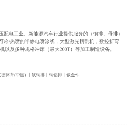
压配电工业、新能源汽车行业提供服务的（铜排、母排）
可冷/热喷的半静电喷涂线，大型激光切割机，数控折弯
机以及多种规格冲床（最大200T）等加工制造设备。
德体育(中国) 丨软铜排丨铜铝排丨钣金件