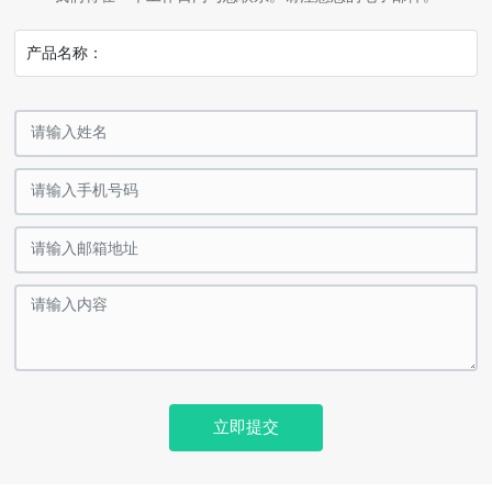
产品名称：
立即提交