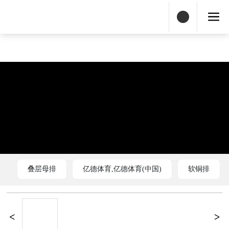
亿德体育,亿德体育(中国)
叠层母排
亿德体育,亿德体育(中国)
软铜排