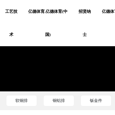
工艺技
亿德体育,亿德体育(中
招贤纳
亿德体
术
国)
士
软铜排
铜铝排
钣金件