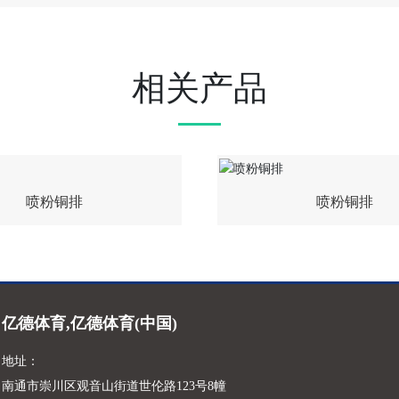
相关产品
喷粉铜排
喷粉铜排
亿德体育,亿德体育(中国)
地址：
南通市崇川区观音山街道世伦路123号8幢