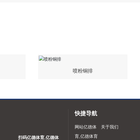
喷粉铜排
快捷导航
网站亿德体
关于我们
育,亿德体育
扫码亿德体育,亿德体