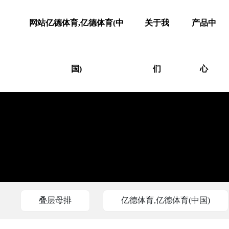
亿德体育,亿德体育(中国)
网站亿德体育,亿德体育(中
关于我
产品中
国)
们
心
叠层母排
亿德体育,亿德体育(中国)