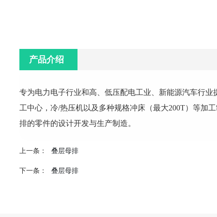
产品介绍
专为电力电子行业和高、低压配电工业、新能源汽车行业
工中心，冷/热压机以及多种规格冲床（最大200T）等
排的零件的设计开发与生产制造。
叠层母排
上一条：
叠层母排
下一条：