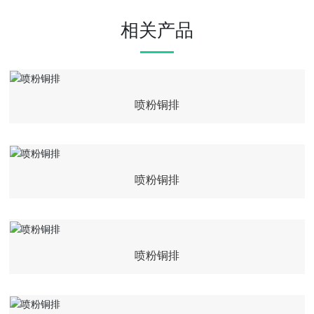
相关产品
喷粉铜排
喷粉铜排
喷粉铜排