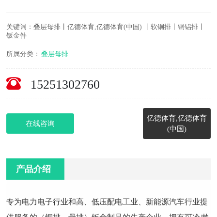
关键词：叠层母排丨亿德体育,亿德体育(中国) 丨软铜排丨铜铝排丨
钣金件
所属分类：
叠层母排
15251302760
亿德体育,亿德体育
在线咨询
(中国)
产品介绍
专为电力电子行业和高、低压配电工业、新能源汽车行业提