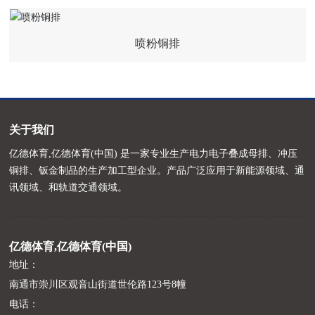
喷粉铜排
关于我们
亿德体育,亿德体育(中国) 是一家专业生产电力电子叠成母排、冲压
铜排、钣金制品的生产加工型企业。产品广泛应用于新能源领域、通
讯领域、和轨道交通领域。
亿德体育,亿德体育(中国)
地址：
南通市崇川区观音山街道世伦路123号8幢
电话：