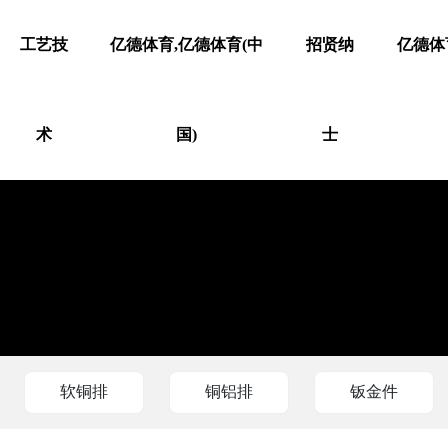
工艺技
亿德体育,亿德体育(中
招贤纳
亿德体
术
国)
士
软铜排
铜铝排
钣金件