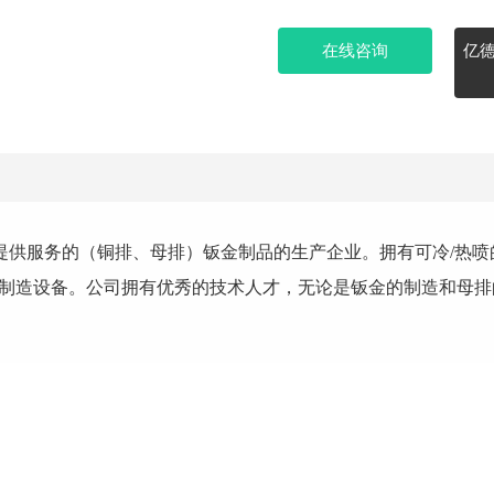
在线咨询
亿德
提供服务的（铜排、母排）钣金制品的生产企业。拥有可冷/热
加工制造设备。公司拥有优秀的技术人才，无论是钣金的制造和母