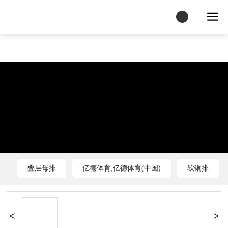
亿德体育,亿德体育(中国)
叠层母排
亿德体育,亿德体育(中国)
软铜排