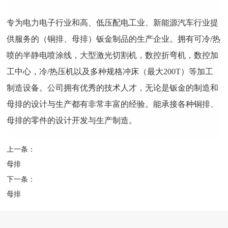
专为电力电子行业和高、低压配电工业、新能源汽车行业提
供服务的（铜排、母排）钣金制品的生产企业。拥有可冷/热
喷的半静电喷涂线，大型激光切割机，数控折弯机，数控加
工中心，冷/热压机以及多种规格冲床（最大200T）等加工
制造设备。公司拥有优秀的技术人才，无论是钣金的制造和
母排的设计与生产都有非常丰富的经验。能承接各种铜排、
母排的零件的设计开发与生产制造。
上一条：
母排
下一条：
母排